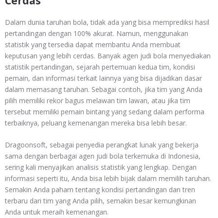
Cerdas
Dalam dunia taruhan bola, tidak ada yang bisa memprediksi hasil
pertandingan dengan 100% akurat. Namun, menggunakan
statistik yang tersedia dapat membantu Anda membuat
keputusan yang lebih cerdas. Banyak agen judi bola menyediakan
statistik pertandingan, sejarah pertemuan kedua tim, kondisi
pemain, dan informasi terkait lainnya yang bisa dijadikan dasar
dalam memasang taruhan. Sebagai contoh, jika tim yang Anda
pilih memiliki rekor bagus melawan tim lawan, atau jika tim
tersebut memiliki pemain bintang yang sedang dalam performa
terbaiknya, peluang kemenangan mereka bisa lebih besar.
Dragoonsoft, sebagai penyedia perangkat lunak yang bekerja
sama dengan berbagai agen judi bola terkemuka di Indonesia,
sering kali menyajikan analisis statistik yang lengkap. Dengan
informasi seperti itu, Anda bisa lebih bijak dalam memilih taruhan.
Semakin Anda paham tentang kondisi pertandingan dan tren
terbaru dari tim yang Anda pilih, semakin besar kemungkinan
Anda untuk meraih kemenangan.