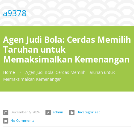
a9378
Agen Judi Bola: Cerdas Memilih
Taruhan untuk
Memaksimalkan Kemenangan
Home
Agen Judi Bola: Cerdas Memilih Taruhan untuk
Memaksimalkan Kemenangan
December 6, 2024
admin
Uncategorized
No Comments