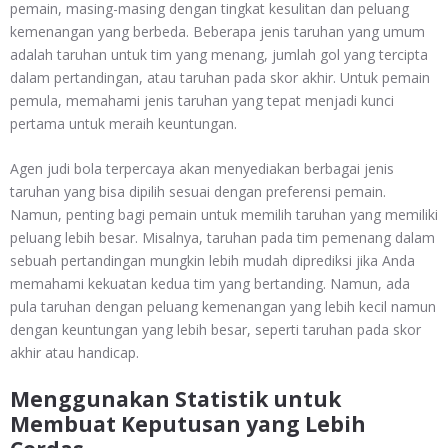
pemain, masing-masing dengan tingkat kesulitan dan peluang
kemenangan yang berbeda. Beberapa jenis taruhan yang umum
adalah taruhan untuk tim yang menang, jumlah gol yang tercipta
dalam pertandingan, atau taruhan pada skor akhir. Untuk pemain
pemula, memahami jenis taruhan yang tepat menjadi kunci
pertama untuk meraih keuntungan.
Agen judi bola terpercaya akan menyediakan berbagai jenis
taruhan yang bisa dipilih sesuai dengan preferensi pemain.
Namun, penting bagi pemain untuk memilih taruhan yang memiliki
peluang lebih besar. Misalnya, taruhan pada tim pemenang dalam
sebuah pertandingan mungkin lebih mudah diprediksi jika Anda
memahami kekuatan kedua tim yang bertanding. Namun, ada
pula taruhan dengan peluang kemenangan yang lebih kecil namun
dengan keuntungan yang lebih besar, seperti taruhan pada skor
akhir atau handicap.
Menggunakan Statistik untuk
Membuat Keputusan yang Lebih