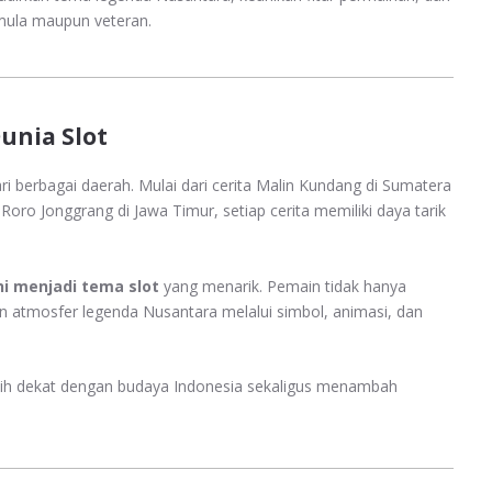
mula maupun veteran.
unia Slot
ri berbagai daerah. Mulai dari cerita Malin Kundang di Sumatera
oro Jonggrang di Jawa Timur, setiap cerita memiliki daya tarik
ni menjadi tema slot
yang menarik. Pemain tidak hanya
 atmosfer legenda Nusantara melalui simbol, animasi, dan
ih dekat dengan budaya Indonesia sekaligus menambah