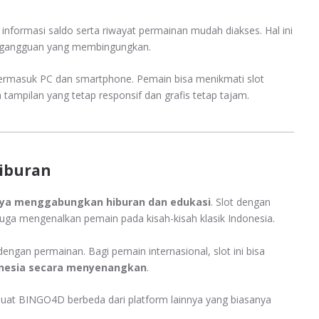
an informasi saldo serta riwayat permainan mudah diakses. Hal ini
 gangguan yang membingungkan.
 termasuk PC dan smartphone. Pemain bisa menikmati slot
tampilan yang tetap responsif dan grafis tetap tajam.
iburan
a menggabungkan hiburan dan edukasi
. Slot dengan
uga mengenalkan pemain pada kisah-kisah klasik Indonesia.
ngan permainan. Bagi pemain internasional, slot ini bisa
onesia secara menyenangkan
.
embuat BINGO4D berbeda dari platform lainnya yang biasanya