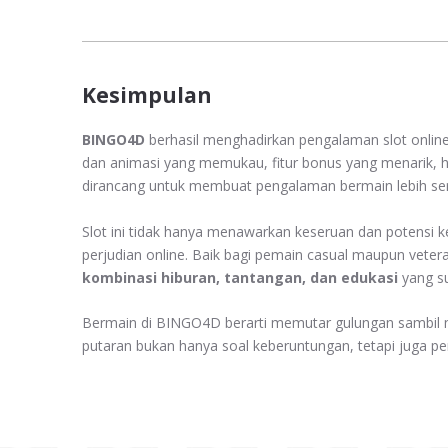
Kesimpulan
BINGO4D
berhasil menghadirkan pengalaman slot onli
dan animasi yang memukau, fitur bonus yang menarik,
dirancang untuk membuat pengalaman bermain lebih s
Slot ini tidak hanya menawarkan keseruan dan potensi 
perjudian online. Baik bagi pemain casual maupun ve
kombinasi hiburan, tantangan, dan edukasi
yang su
Bermain di BINGO4D berarti memutar gulungan sambil me
putaran bukan hanya soal keberuntungan, tetapi juga pe