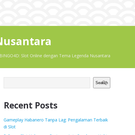
Nusantara
BINGO4D: Slot Online dengan Tema Legenda Nusantara
Search
Recent Posts
Gameplay Habanero Tanpa Lag: Pengalaman Terbaik
di Slot