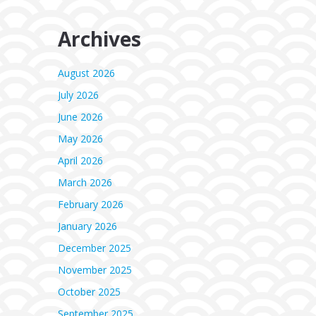
Archives
August 2026
July 2026
June 2026
May 2026
April 2026
March 2026
February 2026
January 2026
December 2025
November 2025
October 2025
September 2025