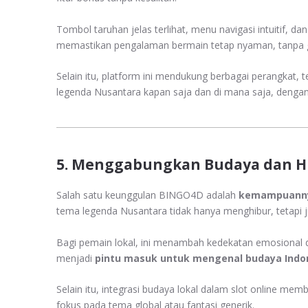
Tombol taruhan jelas terlihat, menu navigasi intuitif, d
memastikan pengalaman bermain tetap nyaman, tanpa
Selain itu, platform ini mendukung berbagai perangkat,
legenda Nusantara kapan saja dan di mana saja, dengan 
5. Menggabungkan Budaya dan H
Salah satu keunggulan BINGO4D adalah
kemampuanny
tema legenda Nusantara tidak hanya menghibur, tetapi j
Bagi pemain lokal, ini menambah kedekatan emosional de
menjadi
pintu masuk untuk mengenal budaya Ind
Selain itu, integrasi budaya lokal dalam slot online m
fokus pada tema global atau fantasi generik.