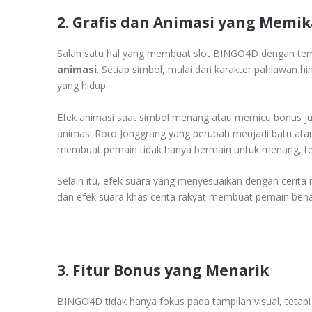
2. Grafis dan Animasi yang Memik
Salah satu hal yang membuat slot BINGO4D dengan te
animasi
. Setiap simbol, mulai dari karakter pahlawan h
yang hidup.
Efek animasi saat simbol menang atau memicu bonus ju
animasi Roro Jonggrang yang berubah menjadi batu ata
membuat pemain tidak hanya bermain untuk menang, te
Selain itu, efek suara yang menyesuaikan dengan cerita 
dan efek suara khas cerita rakyat membuat pemain ben
3. Fitur Bonus yang Menarik
BINGO4D tidak hanya fokus pada tampilan visual, tetap