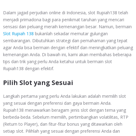
Dalam jagad perjudian online di Indonesia, slot Rupiah138 telah
menjadi primadona bagi para penikmat taruhan yang mencari
sensasi dan peluang meraih kemenangan besar. Namun, bermain
Slot Rupiah 138
bukanlah sekadar memutar gulungan
sembarangan. Dibutuhkan strategi dan pemahaman yang tepat
agar Anda bisa bermain dengan efektif dan meningkatkan peluang
kemenangan Anda. Di bawah ini, kami akan membahas beberapa
tips dan trik yang perlu Anda ketahui untuk bermain slot
Rupiah138 dengan efektif.
Pilih Slot yang Sesuai
Langkah pertama yang perlu Anda lakukan adalah memilih slot
yang sesuai dengan preferensi dan gaya bermain Anda.
Rupiah138 menawarkan beragam jenis slot dengan tema yang
berbeda-beda. Sebelum memilih, pertimbangkan volatilitas, RTP
(Return to Player), dan fitur-fitur bonus yang ditawarkan oleh
setiap slot. Pilihlah yang sesuai dengan preferensi Anda dan