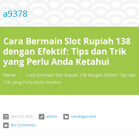
a9378
Cara Bermain Slot Rupiah 138
dengan Efektif: Tips dan Trik
yang Perlu Anda Ketahui
Home
Cara Bermain Slot Rupiah 138 dengan Efektif: Tips dan
Trik yang Perlu Anda Ketahui
April 10, 2024
admin
Uncategorized
No Comments