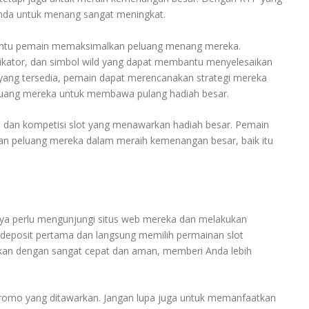
Anda untuk menang sangat meningkat.
antu pemain memaksimalkan peluang menang mereka.
iplikator, dan simbol wild yang dapat membantu menyelesaikan
yang tersedia, pemain dapat merencanakan strategi mereka
eluang mereka untuk membawa pulang hadiah besar.
dan kompetisi slot yang menawarkan hadiah besar. Pemain
tkan peluang mereka dalam meraih kemenangan besar, baik itu
ya perlu mengunjungi situs web mereka dan melakukan
 deposit pertama dan langsung memilih permainan slot
ukan dengan sangat cepat dan aman, memberi Anda lebih
romo yang ditawarkan. Jangan lupa juga untuk memanfaatkan