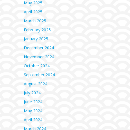
May 2025
April 2025
March 2025
February 2025
January 2025
December 2024
November 2024
October 2024
September 2024
August 2024
July 2024
June 2024
May 2024
April 2024
March 2024