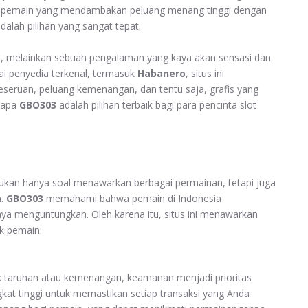
ng pemain yang mendambakan peluang menang tinggi dengan
dalah pilihan yang sangat tepat.
, melainkan sebuah pengalaman yang kaya akan sensasi dan
ai penyedia terkenal, termasuk
Habanero
, situs ini
seruan, peluang kemenangan, dan tentu saja, grafis yang
gapa
GBO303
adalah pilihan terbaik bagi para pencinta slot
bukan hanya soal menawarkan berbagai permainan, tetapi juga
n.
GBO303
memahami bahwa pemain di Indonesia
a menguntungkan. Oleh karena itu, situs ini menawarkan
k pemain:
uk taruhan atau kemenangan, keamanan menjadi prioritas
kat tinggi untuk memastikan setiap transaksi yang Anda