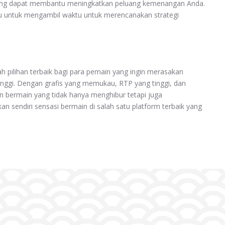
is yang dapat membantu meningkatkan peluang kemenangan Anda.
agu untuk mengambil waktu untuk merencanakan strategi
h pilihan terbaik bagi para pemain yang ingin merasakan
inggi. Dengan grafis yang memukau, RTP yang tinggi, dan
bermain yang tidak hanya menghibur tetapi juga
 sendiri sensasi bermain di salah satu platform terbaik yang