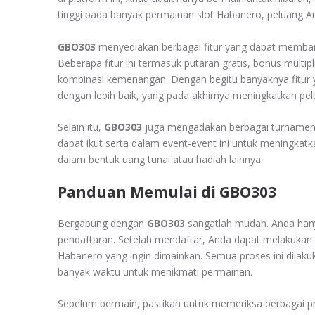
tinggi pada banyak permainan slot Habanero, peluang 
GBO303
menyediakan berbagai fitur yang dapat memb
Beberapa fitur ini termasuk putaran gratis, bonus mult
kombinasi kemenangan. Dengan begitu banyaknya fitur 
dengan lebih baik, yang pada akhirnya meningkatkan p
Selain itu,
GBO303
juga mengadakan berbagai turnamen 
dapat ikut serta dalam event-event ini untuk meningka
dalam bentuk uang tunai atau hadiah lainnya.
Panduan Memulai di
GBO303
Bergabung dengan
GBO303
sangatlah mudah. Anda han
pendaftaran. Setelah mendaftar, Anda dapat melakukan
Habanero yang ingin dimainkan. Semua proses ini dilak
banyak waktu untuk menikmati permainan.
Sebelum bermain, pastikan untuk memeriksa berbagai p