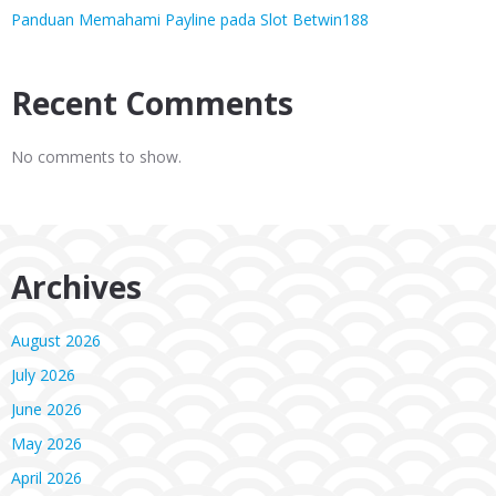
Panduan Memahami Payline pada Slot Betwin188
Recent Comments
No comments to show.
Archives
August 2026
July 2026
June 2026
May 2026
April 2026