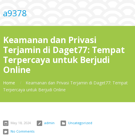
a9378
Keamanan dan Privasi
Terjamin di Daget77: Tempat
Terpercaya untuk Berjudi
Online
Home
Keamanan dan Privasi Terjamin di Daget77: Tempat
Terpercaya untuk Berjudi Online
May 18, 2024
admin
Uncategorized
No Comments