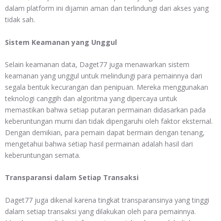
dalam platform ini dijamin aman dan terlindungi dari akses yang
tidak sah.
Sistem Keamanan yang Unggul
Selain keamanan data, Daget77 juga menawarkan sistem
keamanan yang unggul untuk melindungi para pemainnya dari
segala bentuk kecurangan dan penipuan. Mereka menggunakan
teknologi canggih dan algoritma yang dipercaya untuk
memastikan bahwa setiap putaran permainan didasarkan pada
keberuntungan murni dan tidak dipengaruhi oleh faktor eksternal.
Dengan demikian, para pemain dapat bermain dengan tenang,
mengetahui bahwa setiap hasil permainan adalah hasil dari
keberuntungan semata.
Transparansi dalam Setiap Transaksi
Daget77 juga dikenal karena tingkat transparansinya yang tinggi
dalam setiap transaksi yang dilakukan oleh para pemainnya.