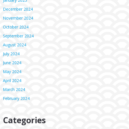
January 2025
December 2024
November 2024
October 2024
September 2024
August 2024
July 2024
June 2024
May 2024
April 2024
March 2024
February 2024
Categories