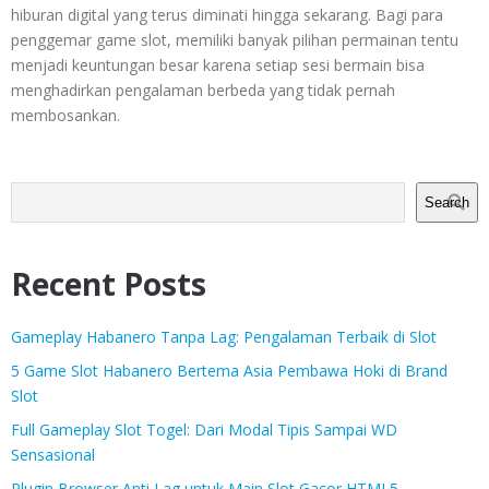
hiburan digital yang terus diminati hingga sekarang. Bagi para
penggemar game slot, memiliki banyak pilihan permainan tentu
menjadi keuntungan besar karena setiap sesi bermain bisa
menghadirkan pengalaman berbeda yang tidak pernah
membosankan.
Search
Recent Posts
Gameplay Habanero Tanpa Lag: Pengalaman Terbaik di Slot
5 Game Slot Habanero Bertema Asia Pembawa Hoki di Brand
Slot
Full Gameplay Slot Togel: Dari Modal Tipis Sampai WD
Sensasional
Plugin Browser Anti Lag untuk Main Slot Gacor HTML5