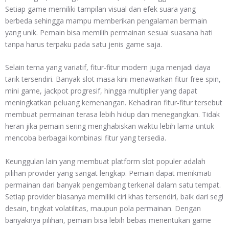
Setiap game memiliki tampilan visual dan efek suara yang
berbeda sehingga mampu memberikan pengalaman bermain
yang unik. Pemain bisa memilih permainan sesuai suasana hati
tanpa harus terpaku pada satu jenis game saja.
Selain tema yang variatif, fitur-fitur modern juga menjadi daya
tarik tersendiri. Banyak slot masa kini menawarkan fitur free spin,
mini game, jackpot progresif, hingga multiplier yang dapat
meningkatkan peluang kemenangan. Kehadiran fitur-fitur tersebut
membuat permainan terasa lebih hidup dan menegangkan. Tidak
heran jika pemain sering menghabiskan waktu lebih lama untuk
mencoba berbagai kombinasi fitur yang tersedia.
Keunggulan lain yang membuat platform slot populer adalah
pilihan provider yang sangat lengkap. Pemain dapat menikmati
permainan dari banyak pengembang terkenal dalam satu tempat.
Setiap provider biasanya memiliki ciri khas tersendiri, baik dari segi
desain, tingkat volatilitas, maupun pola permainan. Dengan
banyaknya pilihan, pemain bisa lebih bebas menentukan game