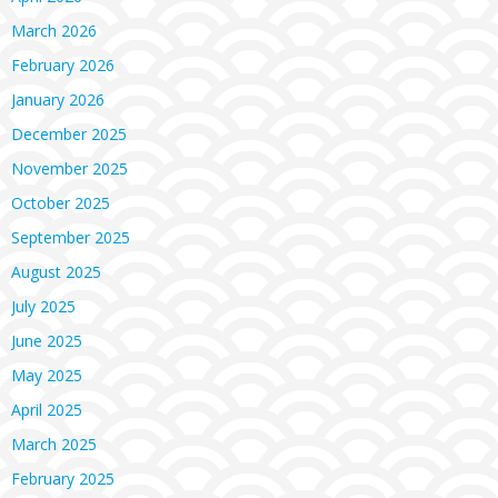
March 2026
February 2026
January 2026
December 2025
November 2025
October 2025
September 2025
August 2025
July 2025
June 2025
May 2025
April 2025
March 2025
February 2025