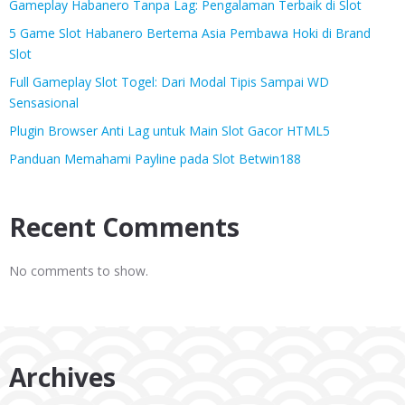
Gameplay Habanero Tanpa Lag: Pengalaman Terbaik di Slot
5 Game Slot Habanero Bertema Asia Pembawa Hoki di Brand
Slot
Full Gameplay Slot Togel: Dari Modal Tipis Sampai WD
Sensasional
Plugin Browser Anti Lag untuk Main Slot Gacor HTML5
Panduan Memahami Payline pada Slot Betwin188
Recent Comments
No comments to show.
Archives