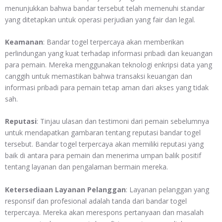
menunjukkan bahwa bandar tersebut telah memenuhi standar
yang ditetapkan untuk operasi perjudian yang fair dan legal.
Keamanan
: Bandar togel terpercaya akan memberikan
perlindungan yang kuat terhadap informasi pribadi dan keuangan
para pemain. Mereka menggunakan teknologi enkripsi data yang
canggih untuk memastikan bahwa transaksi keuangan dan
informasi pribadi para pemain tetap aman dari akses yang tidak
sah.
Reputasi
: Tinjau ulasan dan testimoni dari pemain sebelumnya
untuk mendapatkan gambaran tentang reputasi bandar togel
tersebut. Bandar togel terpercaya akan memiliki reputasi yang
baik di antara para pemain dan menerima umpan balik positif
tentang layanan dan pengalaman bermain mereka.
Ketersediaan Layanan Pelanggan
: Layanan pelanggan yang
responsif dan profesional adalah tanda dari bandar togel
terpercaya. Mereka akan merespons pertanyaan dan masalah