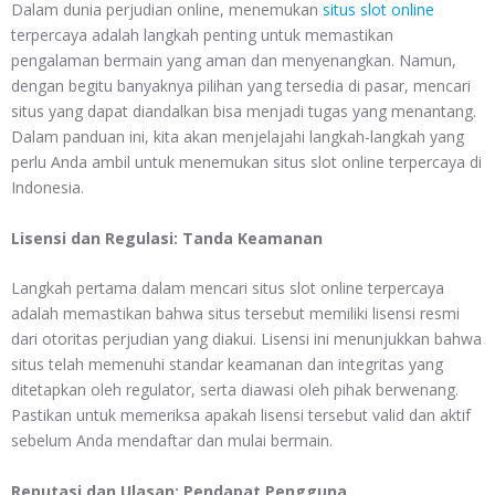
Dalam dunia perjudian online, menemukan
situs slot online
terpercaya adalah langkah penting untuk memastikan
pengalaman bermain yang aman dan menyenangkan. Namun,
dengan begitu banyaknya pilihan yang tersedia di pasar, mencari
situs yang dapat diandalkan bisa menjadi tugas yang menantang.
Dalam panduan ini, kita akan menjelajahi langkah-langkah yang
perlu Anda ambil untuk menemukan situs slot online terpercaya di
Indonesia.
Lisensi dan Regulasi: Tanda Keamanan
Langkah pertama dalam mencari situs slot online terpercaya
adalah memastikan bahwa situs tersebut memiliki lisensi resmi
dari otoritas perjudian yang diakui. Lisensi ini menunjukkan bahwa
situs telah memenuhi standar keamanan dan integritas yang
ditetapkan oleh regulator, serta diawasi oleh pihak berwenang.
Pastikan untuk memeriksa apakah lisensi tersebut valid dan aktif
sebelum Anda mendaftar dan mulai bermain.
Reputasi dan Ulasan: Pendapat Pengguna