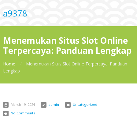
a9378
Menemukan Situs Slot Online
Terpercaya: Panduan Lengkap
Home
Menemukan Situs Slot Online Terpercaya: Panduan
Lengkap
March 19, 2024
admin
Uncategorized
No Comments