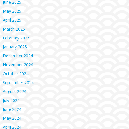
June 2025
May 2025
April 2025
March 2025
February 2025
January 2025
December 2024
November 2024
October 2024
September 2024
August 2024
July 2024
June 2024
May 2024
April 2024