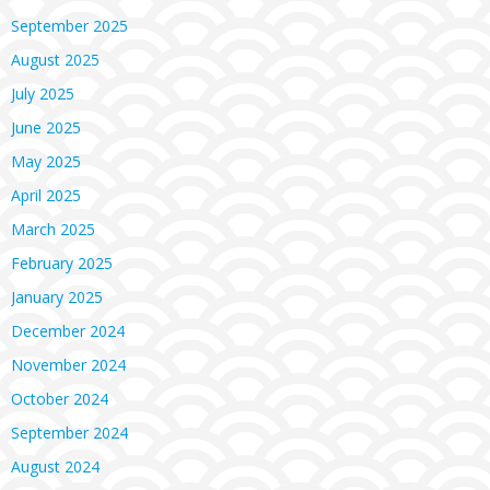
September 2025
August 2025
July 2025
June 2025
May 2025
April 2025
March 2025
February 2025
January 2025
December 2024
November 2024
October 2024
September 2024
August 2024