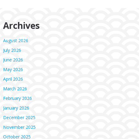
Archives
August 2026
July 2026
June 2026
May 2026
April 2026
March 2026
February 2026
January 2026
December 2025
November 2025
October 2025