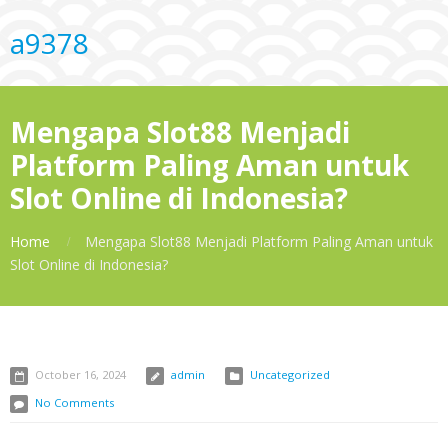
a9378
Mengapa Slot88 Menjadi
Platform Paling Aman untuk
Slot Online di Indonesia?
Home
Mengapa Slot88 Menjadi Platform Paling Aman untuk
Slot Online di Indonesia?
October 16, 2024
admin
Uncategorized
No Comments