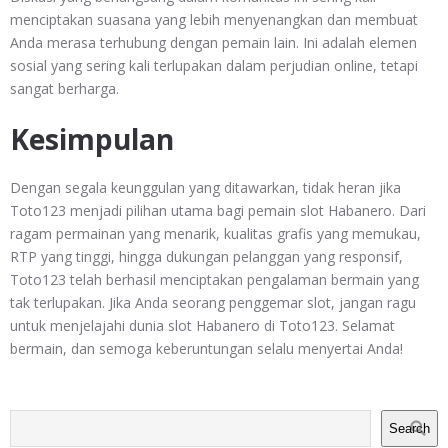
menciptakan suasana yang lebih menyenangkan dan membuat
Anda merasa terhubung dengan pemain lain. Ini adalah elemen
sosial yang sering kali terlupakan dalam perjudian online, tetapi
sangat berharga.
Kesimpulan
Dengan segala keunggulan yang ditawarkan, tidak heran jika
Toto123 menjadi pilihan utama bagi pemain slot Habanero. Dari
ragam permainan yang menarik, kualitas grafis yang memukau,
RTP yang tinggi, hingga dukungan pelanggan yang responsif,
Toto123 telah berhasil menciptakan pengalaman bermain yang
tak terlupakan. Jika Anda seorang penggemar slot, jangan ragu
untuk menjelajahi dunia slot Habanero di Toto123. Selamat
bermain, dan semoga keberuntungan selalu menyertai Anda!
Search