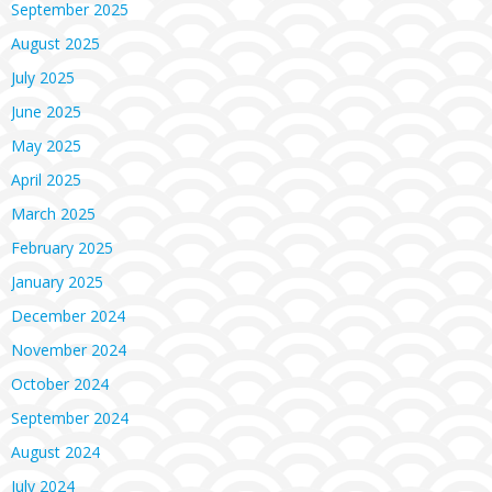
September 2025
August 2025
July 2025
June 2025
May 2025
April 2025
March 2025
February 2025
January 2025
December 2024
November 2024
October 2024
September 2024
August 2024
July 2024