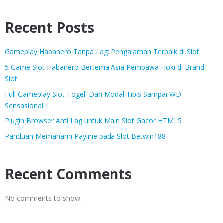
Recent Posts
Gameplay Habanero Tanpa Lag: Pengalaman Terbaik di Slot
5 Game Slot Habanero Bertema Asia Pembawa Hoki di Brand
Slot
Full Gameplay Slot Togel: Dari Modal Tipis Sampai WD
Sensasional
Plugin Browser Anti Lag untuk Main Slot Gacor HTML5
Panduan Memahami Payline pada Slot Betwin188
Recent Comments
No comments to show.