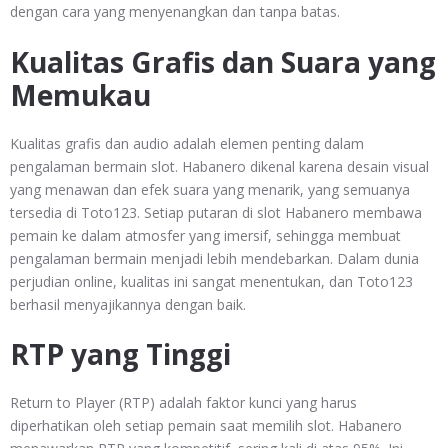
dengan cara yang menyenangkan dan tanpa batas.
Kualitas Grafis dan Suara yang
Memukau
Kualitas grafis dan audio adalah elemen penting dalam
pengalaman bermain slot. Habanero dikenal karena desain visual
yang menawan dan efek suara yang menarik, yang semuanya
tersedia di Toto123. Setiap putaran di slot Habanero membawa
pemain ke dalam atmosfer yang imersif, sehingga membuat
pengalaman bermain menjadi lebih mendebarkan. Dalam dunia
perjudian online, kualitas ini sangat menentukan, dan Toto123
berhasil menyajikannya dengan baik.
RTP yang Tinggi
Return to Player (RTP) adalah faktor kunci yang harus
diperhatikan oleh setiap pemain saat memilih slot. Habanero