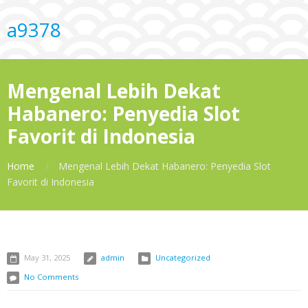
a9378
Mengenal Lebih Dekat
Habanero: Penyedia Slot
Favorit di Indonesia
Home
Mengenal Lebih Dekat Habanero: Penyedia Slot
Favorit di Indonesia
May 31, 2025
admin
Uncategorized
No Comments