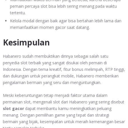
pemain percaya slot bisa lebih sering menang pada waktu
tertentu.
Kelola modal dengan baik agar bisa bertahan lebih lama dan
memanfaatkan momen gacor saat datang.
Kesimpulan
Habanero sudah membuktikan dirinya sebagai salah satu
penyedia slot terbaik yang sangat disukai oleh pemain di
Indonesia. Dengan tema kreatif, fitur bonus melimpah, RTP tinggi,
dan dukungan untuk perangkat mobile, Habanero memberikan
pengalaman bermain yang seru dan menguntungkan.
Meski keberuntungan tetap menjadi faktor utama dalam
permainan slot, mengenali slot dari Habanero yang sering disebut
slot gacor
dapat membantu kamu meningkatkan peluang
menang. Dengan pemilihan game yang tepat dan strategi
bermain yang bijak, kesempatan untuk meraih kemenangan besar