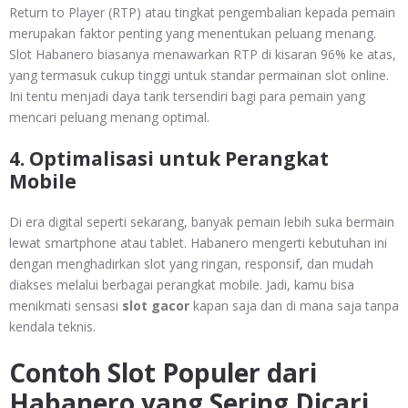
Return to Player (RTP) atau tingkat pengembalian kepada pemain
merupakan faktor penting yang menentukan peluang menang.
Slot Habanero biasanya menawarkan RTP di kisaran 96% ke atas,
yang termasuk cukup tinggi untuk standar permainan slot online.
Ini tentu menjadi daya tarik tersendiri bagi para pemain yang
mencari peluang menang optimal.
4. Optimalisasi untuk Perangkat
Mobile
Di era digital seperti sekarang, banyak pemain lebih suka bermain
lewat smartphone atau tablet. Habanero mengerti kebutuhan ini
dengan menghadirkan slot yang ringan, responsif, dan mudah
diakses melalui berbagai perangkat mobile. Jadi, kamu bisa
menikmati sensasi
slot gacor
kapan saja dan di mana saja tanpa
kendala teknis.
Contoh Slot Populer dari
Habanero yang Sering Dicari