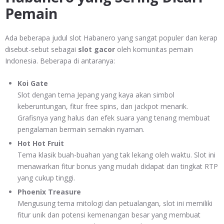
Pemain
Ada beberapa judul slot Habanero yang sangat populer dan kerap
disebut-sebut sebagai
slot gacor
oleh komunitas pemain
Indonesia. Beberapa di antaranya:
Koi Gate
Slot dengan tema Jepang yang kaya akan simbol
keberuntungan, fitur free spins, dan jackpot menarik.
Grafisnya yang halus dan efek suara yang tenang membuat
pengalaman bermain semakin nyaman.
Hot Hot Fruit
Tema klasik buah-buahan yang tak lekang oleh waktu. Slot ini
menawarkan fitur bonus yang mudah didapat dan tingkat RTP
yang cukup tinggi.
Phoenix Treasure
Mengusung tema mitologi dan petualangan, slot ini memiliki
fitur unik dan potensi kemenangan besar yang membuat