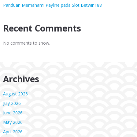
Panduan Memahami Payline pada Slot Betwin188
Recent Comments
No comments to show.
Archives
August 2026
July 2026
June 2026
May 2026
April 2026