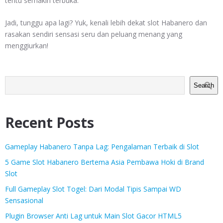
tentu semakin terbuka.
Jadi, tunggu apa lagi? Yuk, kenali lebih dekat slot Habanero dan
rasakan sendiri sensasi seru dan peluang menang yang
menggiurkan!
Search
Recent Posts
Gameplay Habanero Tanpa Lag: Pengalaman Terbaik di Slot
5 Game Slot Habanero Bertema Asia Pembawa Hoki di Brand
Slot
Full Gameplay Slot Togel: Dari Modal Tipis Sampai WD
Sensasional
Plugin Browser Anti Lag untuk Main Slot Gacor HTML5