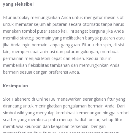
yang Fleksibel
Fitur autoplay memungkinkan Anda untuk mengatur mesin slot
untuk memutar sejumlah putaran secara otomatis tanpa harus
menekan tombol putar setiap kali. Ini sangat berguna jika Anda
memiliki strategi bermain yang melibatkan banyak putaran atau
jika Anda ingin bermain tanpa gangguan. Fitur turbo spin, di sisi
lain, mempercepat animasi dan putaran gulungan, membuat
permainan menjadi lebih cepat dan efisien. Kedua fitur ini
memberikan fleksibilitas tambahan dan memungkinkan Anda
bermain sesuai dengan preferensi Anda.
Kesimpulan
Slot Habanero di Online138 menawarkan serangkaian fitur yang
dirancang untuk meningkatkan pengalaman bermain Anda. Dari
simbol wild yang menyulap kombinasi kemenangan hingga simbol
scatter yang membuka pintu menuju hadiah besar, setiap fitur
membawa keunikan dan keajaiban tersendiri. Dengan