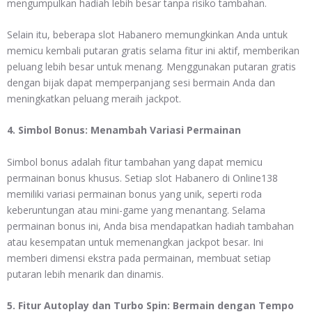
mengumpulkan hadiah lebih besar tanpa risiko tambahan.
Selain itu, beberapa slot Habanero memungkinkan Anda untuk
memicu kembali putaran gratis selama fitur ini aktif, memberikan
peluang lebih besar untuk menang. Menggunakan putaran gratis
dengan bijak dapat memperpanjang sesi bermain Anda dan
meningkatkan peluang meraih jackpot.
4. Simbol Bonus: Menambah Variasi Permainan
Simbol bonus adalah fitur tambahan yang dapat memicu
permainan bonus khusus. Setiap slot Habanero di Online138
memiliki variasi permainan bonus yang unik, seperti roda
keberuntungan atau mini-game yang menantang. Selama
permainan bonus ini, Anda bisa mendapatkan hadiah tambahan
atau kesempatan untuk memenangkan jackpot besar. Ini
memberi dimensi ekstra pada permainan, membuat setiap
putaran lebih menarik dan dinamis.
5. Fitur Autoplay dan Turbo Spin: Bermain dengan Tempo