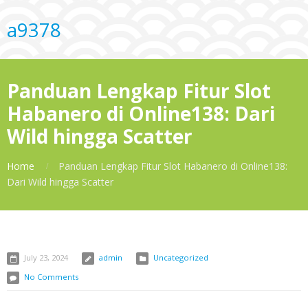
a9378
Panduan Lengkap Fitur Slot
Habanero di Online138: Dari
Wild hingga Scatter
Home
Panduan Lengkap Fitur Slot Habanero di Online138:
Dari Wild hingga Scatter
July 23, 2024
admin
Uncategorized
No Comments