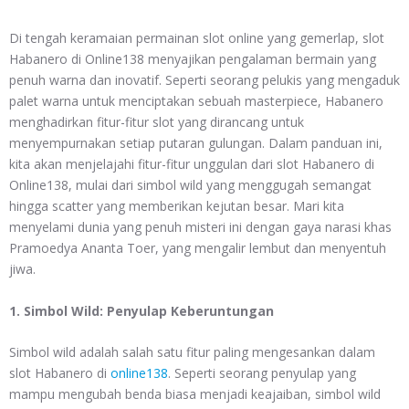
Di tengah keramaian permainan slot online yang gemerlap, slot
Habanero di Online138 menyajikan pengalaman bermain yang
penuh warna dan inovatif. Seperti seorang pelukis yang mengaduk
palet warna untuk menciptakan sebuah masterpiece, Habanero
menghadirkan fitur-fitur slot yang dirancang untuk
menyempurnakan setiap putaran gulungan. Dalam panduan ini,
kita akan menjelajahi fitur-fitur unggulan dari slot Habanero di
Online138, mulai dari simbol wild yang menggugah semangat
hingga scatter yang memberikan kejutan besar. Mari kita
menyelami dunia yang penuh misteri ini dengan gaya narasi khas
Pramoedya Ananta Toer, yang mengalir lembut dan menyentuh
jiwa.
1. Simbol Wild: Penyulap Keberuntungan
Simbol wild adalah salah satu fitur paling mengesankan dalam
slot Habanero di
online138
. Seperti seorang penyulap yang
mampu mengubah benda biasa menjadi keajaiban, simbol wild