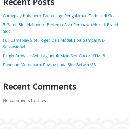
Recent Posts
Gameplay Habanero Tanpa Lag: Pengalaman Terbaik di Slot
5 Game Slot Habanero Bertema Asia Pembawa Hoki di Brand
Slot
Full Gameplay Slot Togel: Dari Modal Tipis Sampai WD
Sensasional
Plugin Browser Anti Lag untuk Main Slot Gacor HTML5
Panduan Memahami Payline pada Slot Betwin188
Recent Comments
No comments to show.