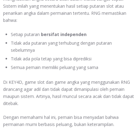
Sistem inilah yang menentukan hasil setiap putaran slot atau
penarikan angka dalam permainan tertentu. RNG memastikan
bahwa:
Setiap putaran
bersifat independen
Tidak ada putaran yang terhubung dengan putaran
sebelumnya
Tidak ada pola tetap yang bisa diprediksi
Semua pemain memiliki peluang yang sama
Di KEY4D, game slot dan game angka yang menggunakan RNG
dirancang agar adil dan tidak dapat dimanipulasi oleh pemain
maupun sistem. Artinya, hasil muncul secara acak dan tidak dapat
ditebak.
Dengan memahami hal ini, pemain bisa menyadari bahwa
permainan murni berbasis peluang, bukan keterampilan.