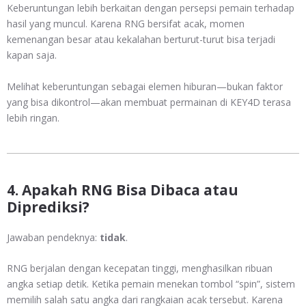
Keberuntungan lebih berkaitan dengan persepsi pemain terhadap
hasil yang muncul. Karena RNG bersifat acak, momen
kemenangan besar atau kekalahan berturut-turut bisa terjadi
kapan saja.
Melihat keberuntungan sebagai elemen hiburan—bukan faktor
yang bisa dikontrol—akan membuat permainan di KEY4D terasa
lebih ringan.
4. Apakah RNG Bisa Dibaca atau
Diprediksi?
Jawaban pendeknya:
tidak
.
RNG berjalan dengan kecepatan tinggi, menghasilkan ribuan
angka setiap detik. Ketika pemain menekan tombol “spin”, sistem
memilih salah satu angka dari rangkaian acak tersebut. Karena