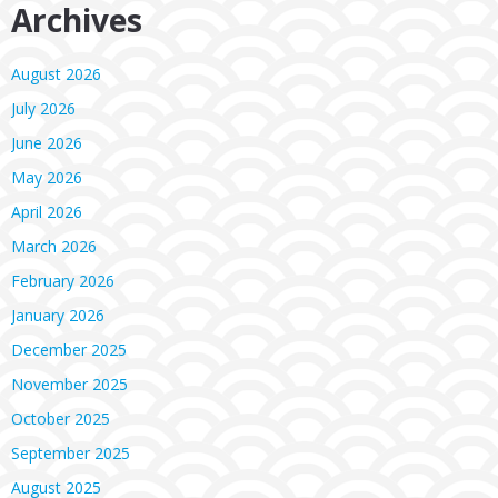
Archives
August 2026
July 2026
June 2026
May 2026
April 2026
March 2026
February 2026
January 2026
December 2025
November 2025
October 2025
September 2025
August 2025