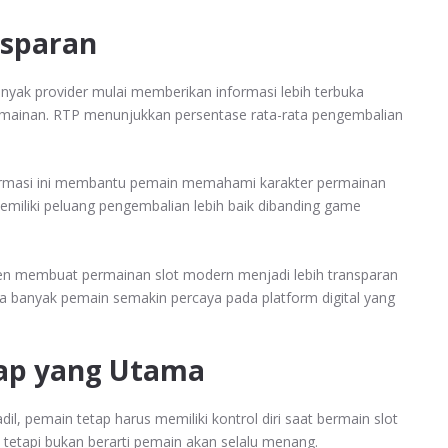
nsparan
Banyak provider mulai memberikan informasi lebih terbuka
permainan. RTP menunjukkan persentase rata-rata pengembalian
ormasi ini membantu pemain memahami karakter permainan
memiliki peluang pengembalian lebih baik dibanding game
en membuat permainan slot modern menjadi lebih transparan
pa banyak pemain semakin percaya pada platform digital yang
tap yang Utama
, pemain tetap harus memiliki kontrol diri saat bermain slot
tetapi bukan berarti pemain akan selalu menang.