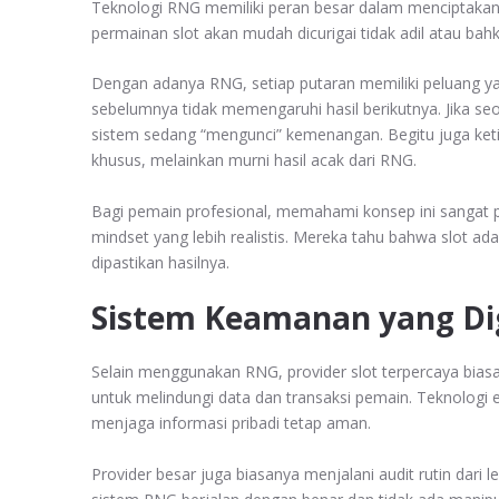
Teknologi RNG memiliki peran besar dalam menciptakan
permainan slot akan mudah dicurigai tidak adil atau bahk
Dengan adanya RNG, setiap putaran memiliki peluang yan
sebelumnya tidak memengaruhi hasil berikutnya. Jika s
sistem sedang “mengunci” kemenangan. Begitu juga keti
khusus, melainkan murni hasil acak dari RNG.
Bagi pemain profesional, memahami konsep ini sangat
mindset yang lebih realistis. Mereka tahu bahwa slot ad
dipastikan hasilnya.
Sistem Keamanan yang Dig
Selain menggunakan RNG, provider slot terpercaya bi
untuk melindungi data dan transaksi pemain. Teknologi e
menjaga informasi pribadi tetap aman.
Provider besar juga biasanya menjalani audit rutin dar