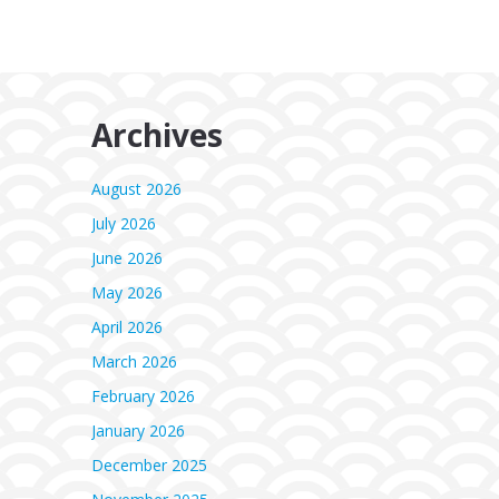
Archives
August 2026
July 2026
June 2026
May 2026
April 2026
March 2026
February 2026
January 2026
December 2025