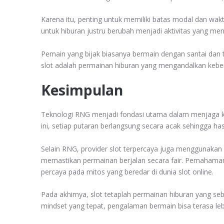
Karena itu, penting untuk memiliki batas modal dan wa
untuk hiburan justru berubah menjadi aktivitas yang me
Pemain yang bijak biasanya bermain dengan santai dan 
slot adalah permainan hiburan yang mengandalkan kebe
Kesimpulan
Teknologi RNG menjadi fondasi utama dalam menjaga k
ini, setiap putaran berlangsung secara acak sehingga has
Selain RNG, provider slot terpercaya juga menggunaka
memastikan permainan berjalan secara fair. Pemahaman
percaya pada mitos yang beredar di dunia slot online.
Pada akhirnya, slot tetaplah permainan hiburan yang seb
mindset yang tepat, pengalaman bermain bisa terasa l