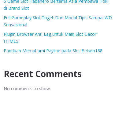
5 Game Slot Habanero Bertema Asia Pembawa Hoki
di Brand Slot
Full Gameplay Slot Togel: Dari Modal Tipis Sampai WD
Sensasional
Plugin Browser Anti Lag untuk Main Slot Gacor
HTML5
Panduan Memahami Payline pada Slot Betwin188
Recent Comments
No comments to show.