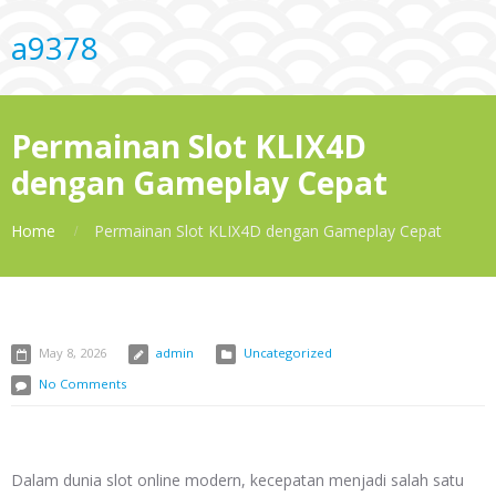
a9378
Permainan Slot KLIX4D
dengan Gameplay Cepat
Home
Permainan Slot KLIX4D dengan Gameplay Cepat
May 8, 2026
admin
Uncategorized
No Comments
Dalam dunia slot online modern, kecepatan menjadi salah satu