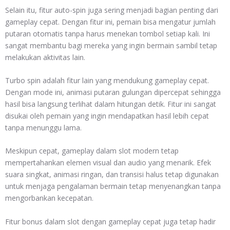
Selain itu, fitur auto-spin juga sering menjadi bagian penting dari
gameplay cepat. Dengan fitur ini, pemain bisa mengatur jumlah
putaran otomatis tanpa harus menekan tombol setiap kali. Ini
sangat membantu bagi mereka yang ingin bermain sambil tetap
melakukan aktivitas lain.
Turbo spin adalah fitur lain yang mendukung gameplay cepat.
Dengan mode ini, animasi putaran gulungan dipercepat sehingga
hasil bisa langsung terlihat dalam hitungan detik. Fitur ini sangat
disukai oleh pemain yang ingin mendapatkan hasil lebih cepat
tanpa menunggu lama.
Meskipun cepat, gameplay dalam slot modern tetap
mempertahankan elemen visual dan audio yang menarik. Efek
suara singkat, animasi ringan, dan transisi halus tetap digunakan
untuk menjaga pengalaman bermain tetap menyenangkan tanpa
mengorbankan kecepatan.
Fitur bonus dalam slot dengan gameplay cepat juga tetap hadir