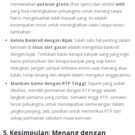
menawarkan
putaran gratis
(free spins) dan simbol
wild
yang bisa meningkatkan peluangmu untuk menang tanpa
harus mengeluarkan lebih banyak uang. Ini adalah
kesempatan emas untuk meningkatkan saldo tanpa resiko
tambahan.
Kelola Bankroll dengan Bijak
: Salah satu hal penting dalam
bermain di
situs slot gacor
adalah mengelola bankroll
dengan bijak. Tentukan batas berapa banyak uang yang ingin
kamu pertaruhkan dan berapa banyak yang siap kamu
hilangkan. Jangan sampai terbawa emosi saat menang atau
kalah, tetap tenang dan disiplin dalam mengatur anggaranmu.
Mainkan Game dengan RTP Tinggi
: Seperti yang sudah
dibahas, memilih permainan dengan RTP tinggi adalah
langkah pertama yang cerdas. Semakin tinggi RTP, semakin
besar peluangmu untuk mendapatkan kemenangan dalam
jangka panjang. Jadi, pastikan untuk memeriksa RTP dari
setiap permainan sebelum mulai bermain.
5. Kesimpulan: Menang dengan