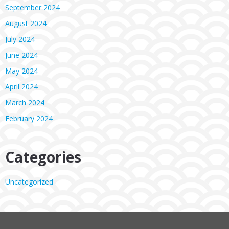
September 2024
August 2024
July 2024
June 2024
May 2024
April 2024
March 2024
February 2024
Categories
Uncategorized