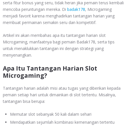
serta fitur bonus yang seru, tidak heran jika pemain terus kembali
mencoba peruntungan mereka. Di
badak178
, Microgaming
menjadi favorit karena menghadirkan tantangan harian yang
membuat permainan semakin seru dan kompetitif.
Artikel ini akan membahas apa itu tantangan harian slot
Microgaming, manfaatnya bagi pemain Badak178, serta tips
untuk menaklukkan tantangan ini dengan strategi yang
menyenangkan.
Apa Itu Tantangan Harian Slot
Microgaming?
Tantangan harian adalah misi atau tugas yang diberikan kepada
pemain setiap hari untuk dimainkan di slot tertentu. Misalnya,
tantangan bisa berupa:
Memutar slot sebanyak 50 kali dalam sehari
Mendapatkan sejumlah kombinasi kemenangan tertentu