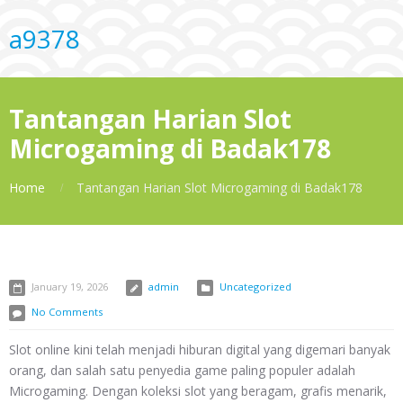
a9378
Tantangan Harian Slot
Microgaming di Badak178
Home
Tantangan Harian Slot Microgaming di Badak178
January 19, 2026
admin
Uncategorized
No Comments
Slot online kini telah menjadi hiburan digital yang digemari banyak
orang, dan salah satu penyedia game paling populer adalah
Microgaming. Dengan koleksi slot yang beragam, grafis menarik,