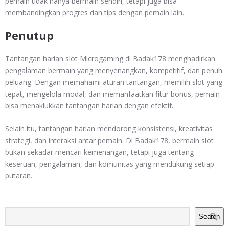
pemain tidak hanya bermain sendiri, tetapi juga bisa
membandingkan progres dan tips dengan pemain lain.
Penutup
Tantangan harian slot Microgaming di Badak178 menghadirkan
pengalaman bermain yang menyenangkan, kompetitif, dan penuh
peluang. Dengan memahami aturan tantangan, memilih slot yang
tepat, mengelola modal, dan memanfaatkan fitur bonus, pemain
bisa menaklukkan tantangan harian dengan efektif.
Selain itu, tantangan harian mendorong konsistensi, kreativitas
strategi, dan interaksi antar pemain. Di Badak178, bermain slot
bukan sekadar mencari kemenangan, tetapi juga tentang
keseruan, pengalaman, dan komunitas yang mendukung setiap
putaran.
Search