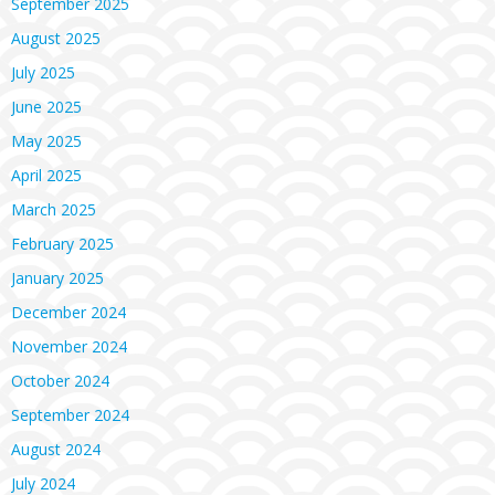
September 2025
August 2025
July 2025
June 2025
May 2025
April 2025
March 2025
February 2025
January 2025
December 2024
November 2024
October 2024
September 2024
August 2024
July 2024