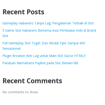
Recent Posts
Gameplay Habanero Tanpa Lag: Pengalaman Terbaik di Slot
5 Game Slot Habanero Bertema Asia Pembawa Hoki di Brand
Slot
Full Gameplay Slot Togel: Dari Modal Tipis Sampai WD
Sensasional
Plugin Browser Anti Lag untuk Main Slot Gacor HTML5
Panduan Memahami Payline pada Slot Betwin188
Recent Comments
No comments to show.